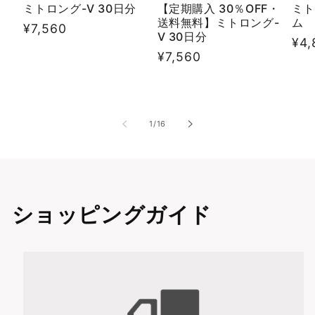
ミトロング-V 30日分
【定期購入 30％OFF・
ミト
送料無料】ミトロング-
ム
通
¥7,560
V 30日分
通
¥4,
常
通
¥7,560
常
価
常
価
格
価
格
格
の
1
/
16
ショッピングガイド