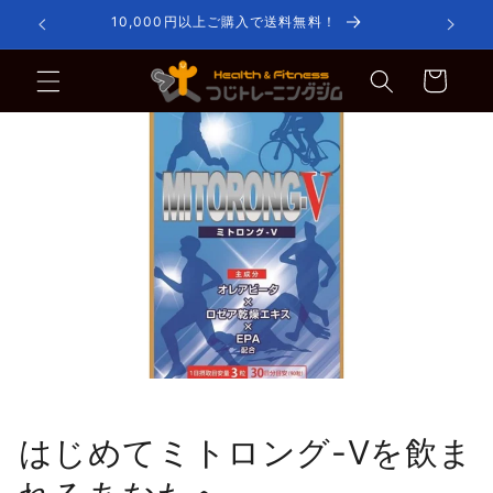
コンテ
10,000円以上ご購入で送料無料！
定
ンツに
進む
カ
ー
ト
はじめてミトロング-Vを飲ま