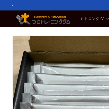
コンテ
ンツに
進む
ミトロング-V
商品情
報にス
キップ