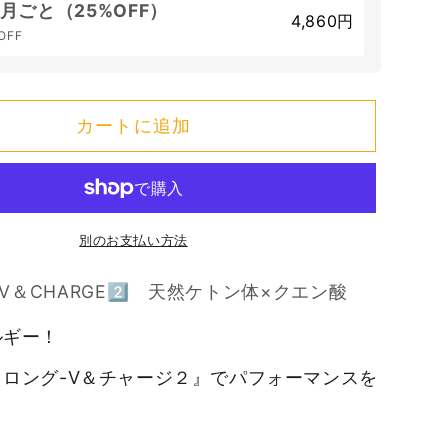
然
ヶ月ごと（25%OFF）
4,860円
ケ
OFF
ト
ン
体
カートに追加
×
ク
エ
ン
別のお支払い方法
酸
の
G-V＆CHARGE2⃣ 天然ケトン体×クエン酸
数
量
ルギー！
を
ロング-V＆チャージ２』でパフォーマンスを
増
や
す