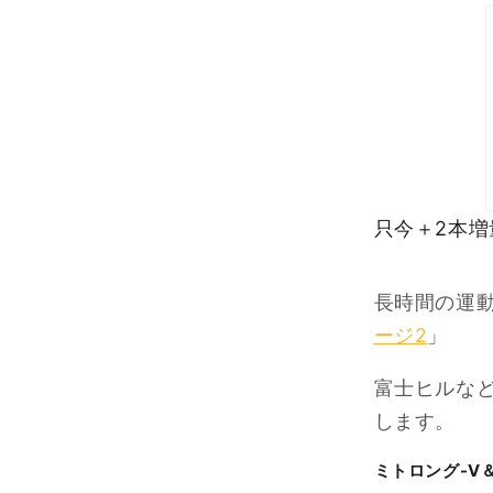
只今＋2本
長時間の運
ージ2
」
富士ヒルな
します。
ミトロング-V