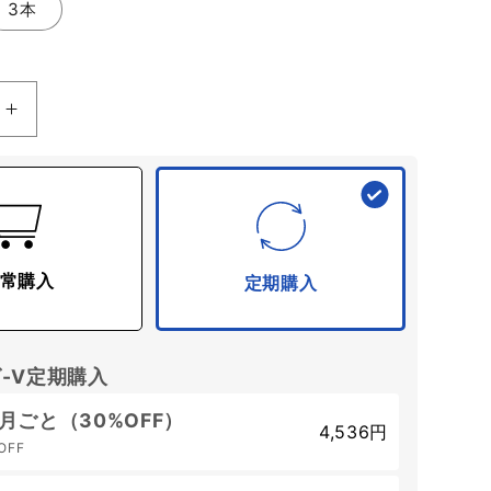
3本
ミ
ト
ロ
ン
グ-
V
常購入
定期購入
＆
チ
ャ
-V定期購入
ー
ジ
ヶ月ごと（30%OFF）
4,536円
２
OFF
天