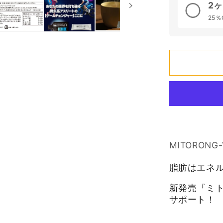
然
2
ケ
25％
ト
ン
体
×
ク
エ
ン
酸
の
MITORON
数
量
脂肪はエネ
を
新発売『ミト
減
サポート！
ら
す