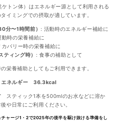
天然ケトン体）はエネルギー源として利用される
のタイミングでの摂取が適しています。
30分〜1時間前）
: 活動時のエネルギー補給に
 運動時の栄養補給に
 リカバリー時の栄養補給に
スティング時）
: 食事の補助として
時の栄養補助としてもご利用できます。
エネルギー 36.3kcal
方
スティック1本を500mlのお水などに溶か
前後や日常にご利用ください。
＆チャージ1・2で
2025年の後半を駆け抜ける準備をし