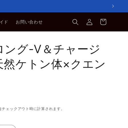
ロ
カ
グ
ー
イド
お問い合わせ
イ
ト
ン
ロング-V＆チャージ
天然ケトン体×クエン
はチェックアウト時に計算されます。