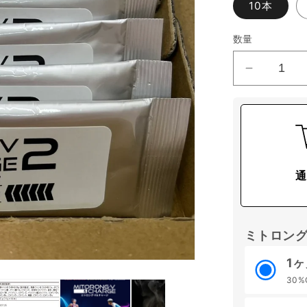
10本
数量
ミ
ト
ロ
ン
グ-
V
通
＆
チ
ャ
ミトロング
ー
ジ
1
２
30%
天