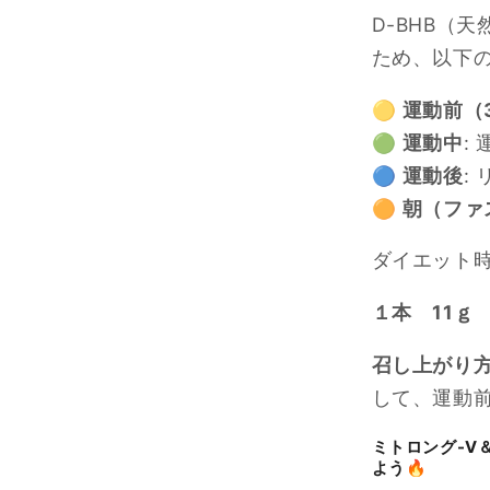
D-BHB（
ため、以下
🟡
運動前（
🟢
運動中
:
🔵
運動後
:
🟠
朝（ファ
ダイエット
１本 11ｇ 
召し上がり
して、運動
ミトロング-V
よう
🔥