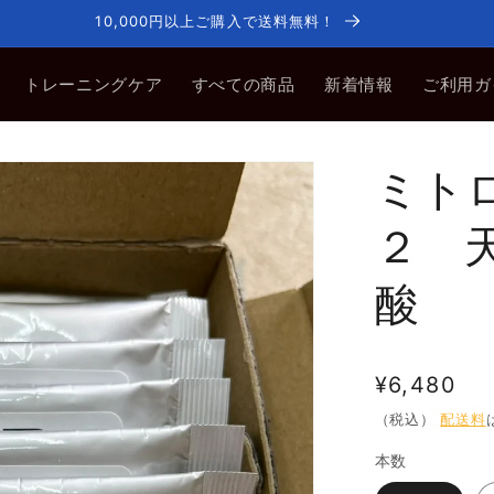
10,000円以上ご購入で送料無料！
トレーニングケア
すべての商品
新着情報
ご利用ガ
ミト
２ 
酸
通
¥6,480
常
（税込）
配送料
価
本数
格